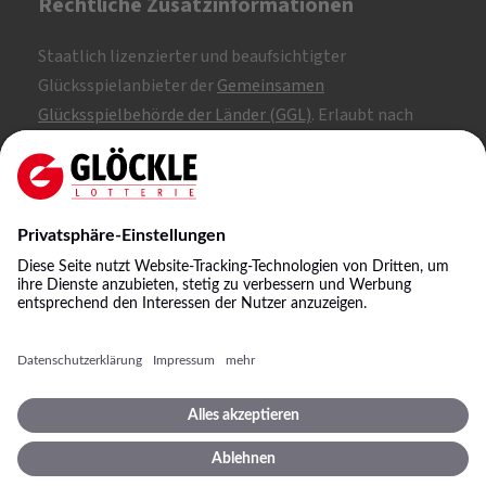
Rechtliche Zusatzinformationen
Staatlich lizenzierter und beaufsichtigter
Glücksspielanbieter der
Gemeinsamen
Glücksspielbehörde der Länder (GGL)
. Erlaubt nach
Whitelist.
SKL: 1, 2, 3
NKL: A, B, C
©
2026
Staatliche Lotterie-Einnahme Glöckle GmbH
& Co. KG
Impressum
Spielbedingungen
Datenschutz
Datenschutzeinstellungen